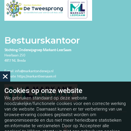
Bestuurskantoor
Stichting Onderwijsgroep Markant-LeerSaam
Heerbaan 250
4817 NL Breda
E-mail:
info@markantonderwijs.nl
Website:
https://markantleersaam.nl
Cookies op
onze website
We gebruiken standaard op deze website
noodzakelijke/functionele cookies voor een correcte werking
van de website. Daarnaast kunnen er ter verbetering van uw
browse-ervaring cookies geplaatst worden om
geanonimiseerde en dus niet meer herleidbare statistieken
en informatie te verzamelen. Door op ‘Accepteer alle