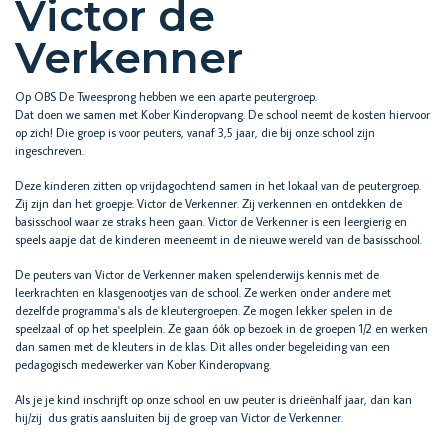
Victor de
Verkenner
Op OBS De Tweesprong hebben we een aparte peutergroep.
Dat doen we samen met Kober Kinderopvang. De school neemt de kosten hiervoor
op zich! Die groep is voor peuters, vanaf 3,5 jaar, die bij onze school zijn
ingeschreven.
Deze kinderen zitten op vrijdagochtend samen in het lokaal van de peutergroep.
Zij zijn dan het groepje: Victor de Verkenner. Zij verkennen en ontdekken de
basisschool waar ze straks heen gaan. Victor de Verkenner is een leergierig en
speels aapje dat de kinderen meeneemt in de nieuwe wereld van de basisschool.
De peuters van Victor de Verkenner maken spelenderwijs kennis met de
leerkrachten en klasgenootjes van de school. Ze werken onder andere met
dezelfde programma's als de kleutergroepen. Ze mogen lekker spelen in de
speelzaal of op het speelplein. Ze gaan óók op bezoek in de groepen 1/2 en werken
dan samen met de kleuters in de klas. Dit alles onder begeleiding van een
pedagogisch medewerker van Kober Kinderopvang.
Als je je kind inschrijft op onze school en uw peuter is drieënhalf jaar, dan kan
hij/zij dus gratis aansluiten bij de groep van Victor de Verkenner.