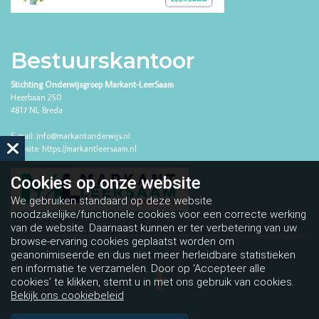
Bestuurskantoor
Stichting Onderwijsgroep Markant-LeerSaam
Heerbaan 250
4817 NL Breda
E-mail:
info@markantonderwijs.nl
Website:
https://markantleersaam.nl
Cookies op
onze website
We gebruiken standaard op deze website
noodzakelijke/functionele cookies voor een correcte werking
van de website. Daarnaast kunnen er ter verbetering van uw
browse-ervaring cookies geplaatst worden om
geanonimiseerde en dus niet meer herleidbare statistieken
en informatie te verzamelen. Door op ‘Accepteer alle
cookies’ te klikken, stemt u in met ons gebruik van cookies.
Bekijk ons cookiebeleid