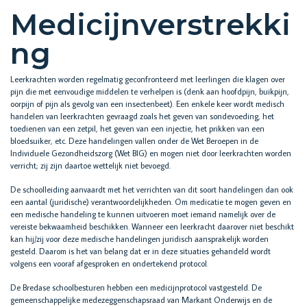
Medicijnverstrekki
ng
Leerkrachten worden regelmatig geconfronteerd met leerlingen die klagen over
pijn die met eenvoudige middelen te verhelpen is (denk aan hoofdpijn, buikpijn,
oorpijn of pijn als gevolg van een insectenbeet). Een enkele keer wordt medisch
handelen van leerkrachten gevraagd zoals het geven van sondevoeding, het
toedienen van een zetpil, het geven van een injectie, het prikken van een
bloedsuiker, etc. Deze handelingen vallen onder de Wet Beroepen in de
Individuele Gezondheidszorg (Wet BIG) en mogen niet door leerkrachten worden
verricht; zij zijn daartoe wettelijk niet bevoegd.
De schoolleiding aanvaardt met het verrichten van dit soort handelingen dan ook
een aantal (juridische) verantwoordelijkheden. Om medicatie te mogen geven en
een medische handeling te kunnen uitvoeren moet iemand namelijk over de
vereiste bekwaamheid beschikken. Wanneer een leerkracht daarover niet beschikt
kan hij/zij voor deze medische handelingen juridisch aansprakelijk worden
gesteld. Daarom is het van belang dat er in deze situaties gehandeld wordt
volgens een vooraf afgesproken en ondertekend protocol.
De Bredase schoolbesturen hebben een medicijnprotocol vastgesteld. De
gemeenschappelijke medezeggenschapsraad van Markant Onderwijs en de