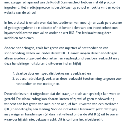
medezeggenschapsraad van de Rudolf Steinerschool hebben met dit protocol
ingestemd. Het medicijnprotocol is beschikbaar op school en ook te vinden op de
website van de school.
In het protocol is omschreven dat het toedienen van medicijnen zoals paracetamol
of gedragsregulerende medicatie of het behandelen van een insectenbeet met
bijvoorbeeld azaron niet vallen onder de wet BIG. Een leerkracht mag deze
middelen toedienen.
Andere handelingen, zoals het geven van injecties of het toedienen van
sondevoeding, vallen wel onder de wet BIG. Daarom mogen deze handelingen
alleen worden uitgevoerd door artsen en verpleegkundigen. Een leerkracht mag
deze handelingen uitsluitend uitvoeren indien hij/zij
daartoe door een specialist bekwaam is verklaard en
ouders nadrukkelijk verklaren deze leerkracht toestemming te geven voor
het toedienen van medicijnen.
Desondanks is niet uitgesloten dat de leraar juridisch aansprakelijk kan worden
gesteld. De schoolleiding kan daarom kiezen of zij wel of geen medewerking
verleent aan het geven van medicijnen aan, of het uitvoeren van een medische
(BIG) handeling bij een leerling. Voor de individuele leerkracht geldt dat hij/zij
mag weigeren handelingen (al dan niet vallend onder de Wet BIG) uit te voeren
waarvoor hij zich niet bekwaam acht. Dit is conform het arbeidsrecht.