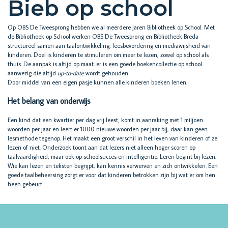
Bieb op school
Op OBS De Tweesprong hebben we al meerdere jaren Bibliotheek op School.
Met
de Bibliotheek op School werken OBS De Tweesprong en Bibliotheek Breda
structureel samen aan taalontwikkeling, leesbevordering en mediawijsheid van
kinderen. Doel is kinderen te stimuleren om meer te lezen, zowel op school als
thuis. De aanpak is altijd op maat: er is een goede boekencollectie op school
aanwezig die altijd
up-to-date
wordt gehouden.
Door middel van een eigen pasje kunnen alle kinderen boeken lenen.
Het belang van onderwijs
Een kind dat een kwartier per dag vrij leest, komt in aanraking met 1 miljoen
woorden per jaar en leert er 1000 nieuwe woorden per jaar bij, daar kan geen
lesmethode tegenop. Het maakt een groot verschil in het leven van kinderen of ze
lezen of niet. Onderzoek toont aan dat lezers niet alleen hoger scoren op
taalvaardigheid, maar ook op schoolsucces en intelligentie. Leren begint bij lezen.
Wie kan lezen en teksten begrijpt, kan kennis verwerven en zich ontwikkelen. Een
goede taalbeheersing zorgt er voor dat kinderen betrokken zijn bij wat er om hen
heen gebeurt.