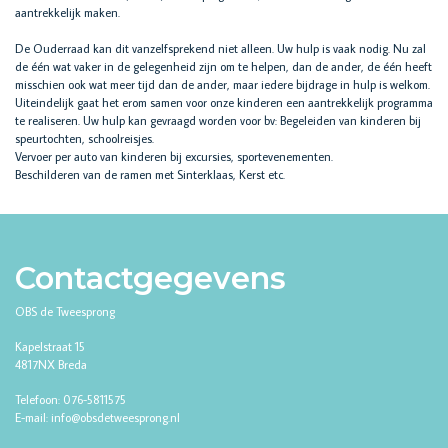
aantrekkelijk maken.
De Ouderraad kan dit vanzelfsprekend niet alleen. Uw hulp is vaak nodig. Nu zal
de één wat vaker in de gelegenheid zijn om te helpen, dan de ander, de één heeft
misschien ook wat meer tijd dan de ander, maar iedere bijdrage in hulp is welkom.
Uiteindelijk gaat het erom samen voor onze kinderen een aantrekkelijk programma
te realiseren. Uw hulp kan gevraagd worden voor bv: Begeleiden van kinderen bij
speurtochten, schoolreisjes.
Vervoer per auto van kinderen bij excursies, sportevenementen.
Beschilderen van de ramen met Sinterklaas, Kerst etc.
Contactgegevens
OBS de Tweesprong
Kapelstraat 15
4817NX Breda
Telefoon: 076-5811575
E-mail: info@obsdetweesprong.nl