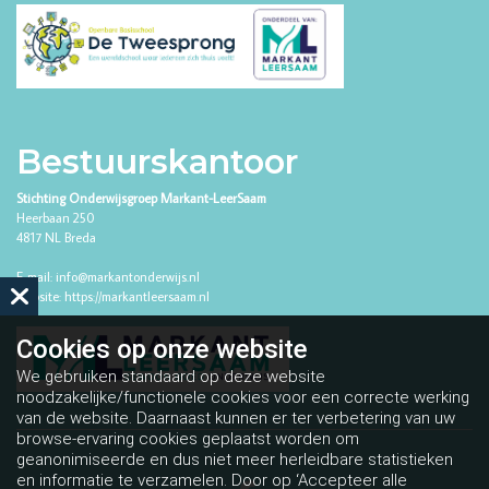
Bestuurskantoor
Stichting Onderwijsgroep Markant-LeerSaam
Heerbaan 250
4817 NL Breda
E-mail:
info@markantonderwijs.nl
Website:
https://markantleersaam.nl
Cookies op
onze website
We gebruiken standaard op deze website
noodzakelijke/functionele cookies voor een correcte werking
van de website. Daarnaast kunnen er ter verbetering van uw
browse-ervaring cookies geplaatst worden om
geanonimiseerde en dus niet meer herleidbare statistieken
en informatie te verzamelen. Door op ‘Accepteer alle