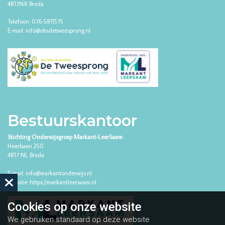
4817NX Breda
Telefoon: 076-5811575
E-mail: info@obsdetweesprong.nl
Bestuurskantoor
Stichting Onderwijsgroep Markant-LeerSaam
Heerbaan 250
4817 NL Breda
E-mail:
info@markantonderwijs.nl
Website:
https://markantleersaam.nl
Cookies op
onze website
We gebruiken standaard op deze website