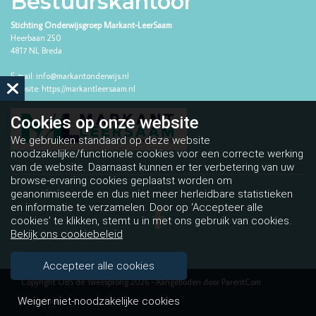
Bestuurskantoor
Stichting Onderwijsgroep Markant-LeerSaam
Heerbaan 250
4817 NL Breda
E-mail:
info@markantonderwijs.nl
Website:
https://markantleersaam.nl
Cookies op
onze website
We gebruiken standaard op deze website
noodzakelijke/functionele cookies voor een correcte werking
van de website. Daarnaast kunnen er ter verbetering van uw
browse-ervaring cookies geplaatst worden om
geanonimiseerde en dus niet meer herleidbare statistieken
en informatie te verzamelen. Door op ‘Accepteer alle
cookies’ te klikken, stemt u in met ons gebruik van cookies.
Bekijk ons cookiebeleid
Accepteer alle cookies
Copyright OBS de Tweesprong 2026 - Aangeboden door
ParentCom
Weiger niet-noodzakelijke cookies
Disclaimer