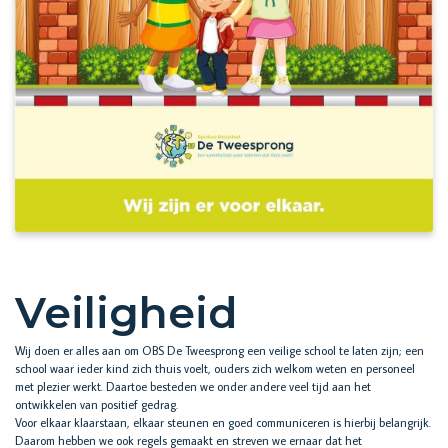
Veiligheid
Wij doen er alles aan om OBS De Tweesprong een veilige school te laten zijn; een
school waar ieder kind zich thuis voelt, ouders zich welkom weten en personeel
met plezier werkt. Daartoe besteden we onder andere veel tijd aan het
ontwikkelen van positief gedrag.
Voor elkaar klaarstaan, elkaar steunen en goed communiceren is hierbij belangrijk.
Daarom hebben we ook regels gemaakt en streven we ernaar dat het