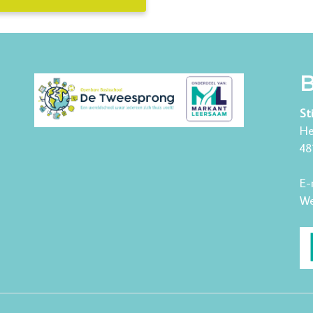
B
St
He
48
E-
We